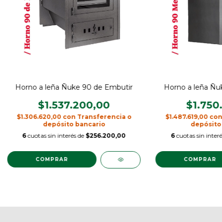
Horno a leña Ñuke 90 de Embutir
Horno a leña Ñu
$1.537.200,00
$1.750
$1.306.620,00
con
Transferencia o
$1.487.619,00
co
depósito bancario
depósito
6
cuotas sin interés de
$256.200,00
6
cuotas sin inter