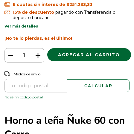
6
cuotas sin interés de
$251.233,33
15% de descuento
pagando con Transferencia o
depósito bancario
Ver más detalles
¡No te lo pierdas, es el último!
CAMBIAR CP
Entregas para el CP:
Medios de envío
CALCULAR
No sé mi código postal
Horno a leña Ñuke 60 con