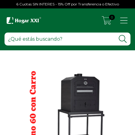
6 Cuotas SIN INTERES - 15% Off por Transferencia o Efectivo
0