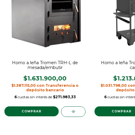
Horno a leña Tromen TRH-L de
Horno a leña T
mesada/embutir
ca
$1.631.900,00
$1.213
$1.387.115,00
con
Transferencia o
$1.031.798,00
co
depósito bancario
depósito
6
cuotas sin interés de
$271.983,33
6
cuotas sin inter