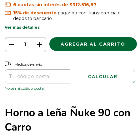
6
cuotas sin interés de
$312.516,67
15% de descuento
pagando con Transferencia o
depósito bancario
Ver más detalles
CAMBIAR CP
Entregas para el CP:
Medios de envío
CALCULAR
No sé mi código postal
Horno a leña Ñuke 90 con
Carro