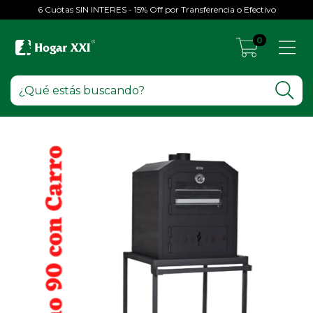
6 Cuotas SIN INTERES - 15% Off por Transferencia o Efectivo
0