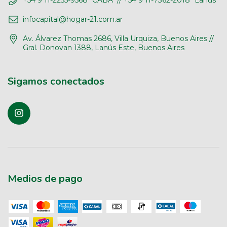
+54 9 11-2255-9568 *CABA* // +54 9 11-7362-2018 *Lanús*
infocapital@hogar-21.com.ar
Av. Álvarez Thomas 2686, Villa Urquiza, Buenos Aires //
Gral. Donovan 1388, Lanús Este, Buenos Aires
Sigamos conectados
Medios de pago