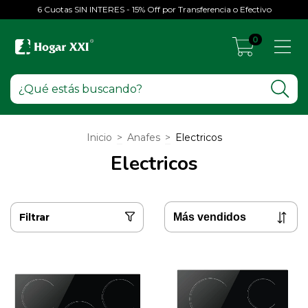
6 Cuotas SIN INTERES - 15% Off por Transferencia o Efectivo
0
Inicio
>
Anafes
>
Electricos
Electricos
Filtrar