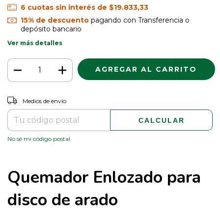
6
cuotas sin interés de
$19.833,33
15% de descuento
pagando con Transferencia o
depósito bancario
Ver más detalles
CAMBIAR CP
Entregas para el CP:
Medios de envío
CALCULAR
No sé mi código postal
Quemador Enlozado para
disco de arado